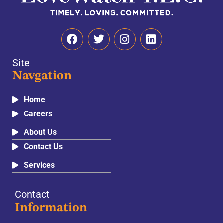
Site
Navgation
Home
Careers
About Us
Contact Us
Services
Contact
Information