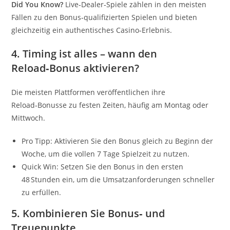
Did You Know?
Live‑Dealer‑Spiele zählen in den meisten
Fällen zu den Bonus‑qualifizierten Spielen und bieten
gleichzeitig ein authentisches Casino‑Erlebnis.
4. Timing ist alles – wann den
Reload‑Bonus aktivieren?
Die meisten Plattformen veröffentlichen ihre
Reload‑Bonusse zu festen Zeiten, häufig am Montag oder
Mittwoch.
Pro Tipp: Aktivieren Sie den Bonus gleich zu Beginn der
Woche, um die vollen 7 Tage Spielzeit zu nutzen.
Quick Win: Setzen Sie den Bonus in den ersten
48 Stunden ein, um die Umsatzanforderungen schneller
zu erfüllen.
5. Kombinieren Sie Bonus‑ und
Treuepunkte