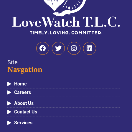
Site
Navgation
Home
Careers
About Us
Contact Us
Services