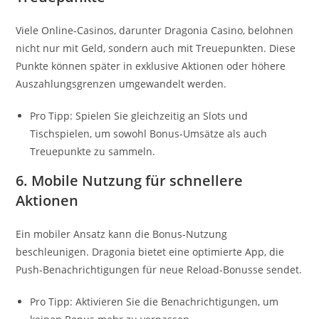
Viele Online‑Casinos, darunter Dragonia Casino, belohnen
nicht nur mit Geld, sondern auch mit Treuepunkten. Diese
Punkte können später in exklusive Aktionen oder höhere
Auszahlungsgrenzen umgewandelt werden.
Pro Tipp: Spielen Sie gleichzeitig an Slots und
Tischspielen, um sowohl Bonus‑Umsätze als auch
Treuepunkte zu sammeln.
6. Mobile Nutzung für schnellere
Aktionen
Ein mobiler Ansatz kann die Bonus‑Nutzung
beschleunigen. Dragonia bietet eine optimierte App, die
Push‑Benachrichtigungen für neue Reload‑Bonusse sendet.
Pro Tipp: Aktivieren Sie die Benachrichtigungen, um