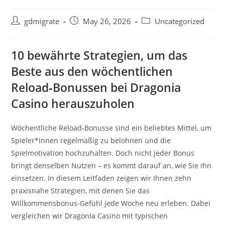
gdmigrate
May 26, 2026
Uncategorized
10 bewährte Strategien, um das
Beste aus den wöchentlichen
Reload‑Bonussen bei Dragonia
Casino herauszuholen
Wöchentliche Reload‑Bonusse sind ein beliebtes Mittel, um
Spieler*innen regelmäßig zu belohnen und die
Spielmotivation hochzuhalten. Doch nicht jeder Bonus
bringt denselben Nutzen – es kommt darauf an, wie Sie ihn
einsetzen. In diesem Leitfaden zeigen wir Ihnen zehn
praxisnahe Strategien, mit denen Sie das
Willkommensbonus‑Gefühl jede Woche neu erleben. Dabei
vergleichen wir Dragonia Casino mit typischen