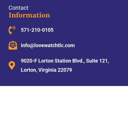
Contact
Information
571-210-0105
info@lovewatchtlc.com
9020-F Lorton Station Blvd., Suite 121,
Lorton, Virginia 22079