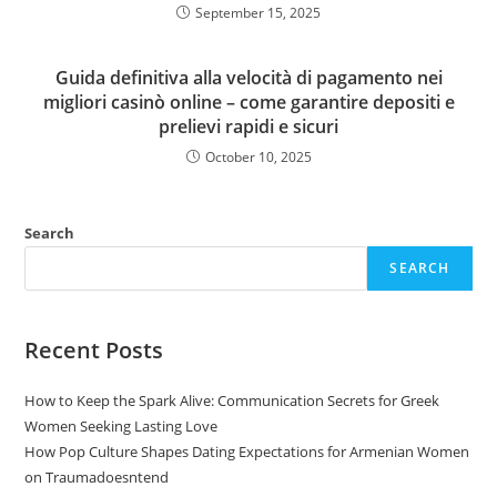
September 15, 2025
Guida definitiva alla velocità di pagamento nei
migliori casinò online – come garantire depositi e
prelievi rapidi e sicuri
October 10, 2025
Search
SEARCH
Recent Posts
How to Keep the Spark Alive: Communication Secrets for Greek
Women Seeking Lasting Love
How Pop Culture Shapes Dating Expectations for Armenian Women
on Traumadoesntend